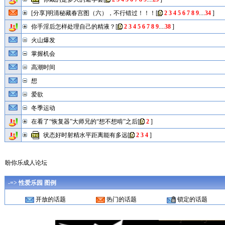
[分享]明清秘藏春宫图（六），不行错过！！！
[
2
3
4
5
6
7
8
9
....
34
]
你手淫后怎样处理自己的精液？
[
2
3
4
5
6
7
8
9
....
38
]
火山爆发
掌握机会
高潮时间
想
爱欲
冬季运动
在看了“恢复器”大师兄的“想不想啃”之后
[
2
]
状态好时射精水平距离能有多远
[
2
3
4
]
盼你乐成人论坛
-=> 性爱乐园 图例
开放的话题
热门的话题
锁定的话题