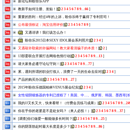
新论坛和盼你乐APP
教新手如何注册、发贴！
[
2
3
4
5
6
7
8
9
....
66
]
重要的胜利：经过4年的上诉，盼你乐终于赢得了专利官司！
公布最强铁证：淘宝信用评价
[
2
3
4
5
6
7
8
9
]
又遇诽谤！我们该怎么办！
盼你乐2015日本SEXY IDOL展会系列照片
[
2
3
4
]
又遇敲诈勒索的诈骗网站！教大家看清骗子的本质！
[
2
]
13部委联合开展打击网络色情行动
[
2
3
4
5
6
7
8
9
....
13
]
请大家务必遵守论坛守则！
[
2
3
4
5
6
7
8
9
....
77
]
累，遇到所谓的职业打假人，浪费了一天的生命去应对
[
2
3
4
]
产品的购买办法
[
2
3
4
5
6
7
8
9
....
27
]
2015年盼你乐德国柏林VENUS展会纪实
[
2
3
4
]
女性缩阴锻炼器的专利已授权了！美国、中....、俄罗斯、韩国、墨西哥[长
2
3
4
5
6
7
8
9
....
17
]
我的JJ又长又大，快来看呀！（付费会员练习成果）
[
2
3
4
5
6
7
8
9
....
24
你在乎你的老婆是不是处女吗？（来人必投！）
[
2
3
4
5
6
7
8
9
....
37
]
[调查]你们做爱一般能做多长时间？
[
2
3
4
5
6
7
8
9
....
25
]
你的阴茎勃起时最大长度是多少？
[
2
3
4
5
6
7
8
9
....
86
]