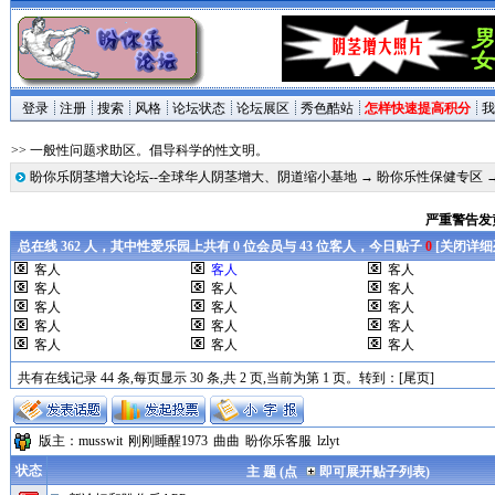
登录
注册
搜索
风格
论坛状态
论坛展区
秀色酷站
怎样快速提高积分
我
>> 一般性问题求助区。倡导科学的性文明。
盼你乐阴茎增大论坛--全球华人阴茎增大、阴道缩小基地
→
盼你乐性保健专区
严重警告发
总在线 362 人，其中性爱乐园上共有 0 位会员与 43 位客人，今日贴子
0
[
关闭详细
客人
客人
客人
客人
客人
客人
客人
客人
客人
客人
客人
客人
客人
客人
客人
共有在线记录 44 条,每页显示 30 条,共 2 页,当前为第 1 页。转到：
[尾页]
版主：
musswit
刚刚睡醒1973
曲曲
盼你乐客服
lzlyt
状态
主 题 (点
即可展开贴子列表)