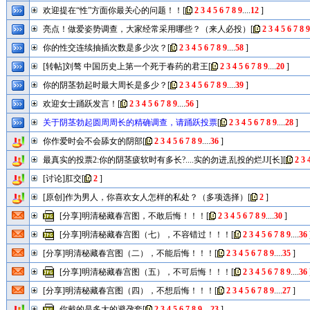
欢迎提在“性”方面你最关心的问题！！
[
2
3
4
5
6
7
8
9
....
12
]
亮点！做爱姿势调查，大家经常采用哪些？（来人必投）
[
2
3
4
5
6
7
8
9
你的性交连续抽插次数是多少次？
[
2
3
4
5
6
7
8
9
....
58
]
[转帖]刘骜 中国历史上第一个死于春药的君王
[
2
3
4
5
6
7
8
9
....
20
]
你的阴茎勃起时最大周长是多少？
[
2
3
4
5
6
7
8
9
....
39
]
欢迎女士踊跃发言！
[
2
3
4
5
6
7
8
9
....
56
]
关于阴茎勃起圆周周长的精确调查，请踊跃投票
[
2
3
4
5
6
7
8
9
....
28
]
你作爱时会不会舔女的阴部
[
2
3
4
5
6
7
8
9
....
36
]
最真实的投票2:你的阴茎疲软时有多长?....实的勿进,乱投的烂JJ[长]
[
2
3
[讨论]肛交
[
2
]
[原创]作为男人，你喜欢女人怎样的私处？（多项选择）
[
2
]
[分享]明清秘藏春宫图，不敢后悔！！！
[
2
3
4
5
6
7
8
9
....
30
]
[分享]明清秘藏春宫图（七），不容错过！！！
[
2
3
4
5
6
7
8
9
....
36
[分享]明清秘藏春宫图（二），不能后悔！！！
[
2
3
4
5
6
7
8
9
....
35
]
[分享]明清秘藏春宫图（五），不可后悔！！！
[
2
3
4
5
6
7
8
9
....
36
[分享]明清秘藏春宫图（四），不想后悔！！！
[
2
3
4
5
6
7
8
9
....
27
]
你戴的是多大的避孕套
[
2
3
4
5
6
7
8
9
....
23
]