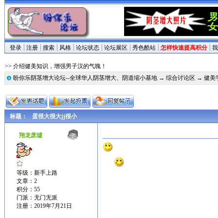
登录
注册
搜索
风格
论坛状态
论坛展区
秀色酷站
怎样快速提高积分
我
>> 介绍健美知识，增强男子汉的气魄！
盼你乐阴茎增大论坛--全球华人阴茎增大、阴道缩小基地
→
综合讨论区
→
健美
标题：
蛋很大很大jj很小
翔龙废墟
等级：新手上路
文章：2
积分：55
门派：无门无派
注册：2019年7月21日