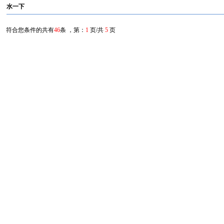
水一下
符合您条件的共有
46
条 ，第：
1
页/共
5
页