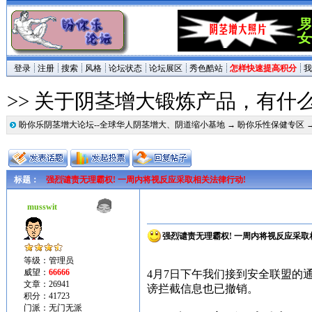
登录
注册
搜索
风格
论坛状态
论坛展区
秀色酷站
怎样快速提高积分
我
>> 关于阴茎增大锻炼产品，有什
盼你乐阴茎增大论坛--全球华人阴茎增大、阴道缩小基地
→
盼你乐性保健专区
标题：
强烈谴责无理霸权! 一周内将视反应采取相关法律行动!
musswit
强烈谴责无理霸权! 一周内将视反应采取
等级：管理员
威望：
66666
4月7日下午我们接到安全联盟的
文章：26941
谤拦截信息也已撤销。
积分：41723
门派：无门无派