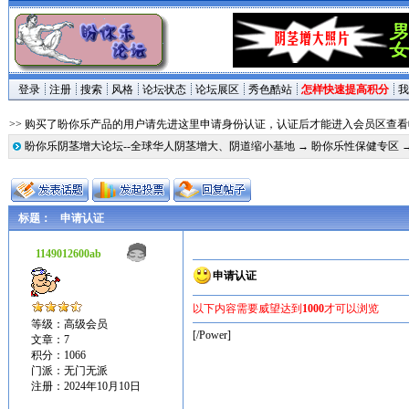
登录
注册
搜索
风格
论坛状态
论坛展区
秀色酷站
怎样快速提高积分
我
>> 购买了盼你乐产品的用户请先进这里申请身份认证，认证后才能进入会员区查
盼你乐阴茎增大论坛--全球华人阴茎增大、阴道缩小基地
→
盼你乐性保健专区
标题：
申请认证
1149012600ab
申请认证
以下内容需要威望达到
1000
才可以浏览
等级：高级会员
[/Power]
文章：7
积分：1066
门派：无门无派
注册：2024年10月10日