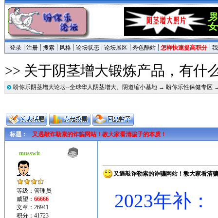
登录
注册
搜索
风格
论坛状态
论坛展区
秀色酷站
怎样快速提高积分
我
>> 关于阴茎增大锻炼产品，有什
盼你乐阴茎增大论坛--全球华人阴茎增大、阴道缩小基地
→
盼你乐性保健专区
标题：
又遇敲诈勒索的诈骗网站！教大家看清骗子的本质！
musswit
又遇敲诈勒索的诈骗网站！教大家看清
等级：管理员
2023年补：
威望：
66666
文章：26941
积分：41723