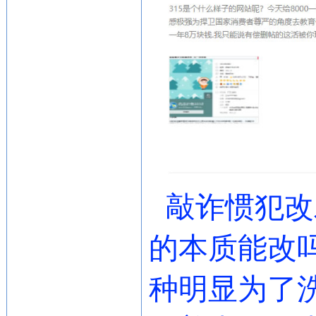
敲诈惯犯改
的本质能改
种明显为了