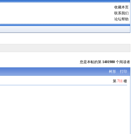
收藏本页
联系我们
论坛帮助
您是本帖的第
1401980
个阅读者
树形
打印
第
711
楼