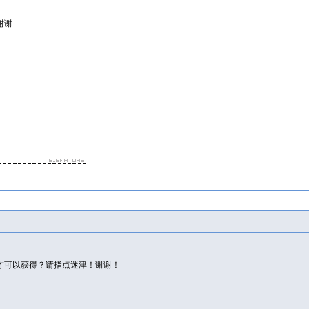
谢谢
才可以获得？请指点迷津！谢谢！