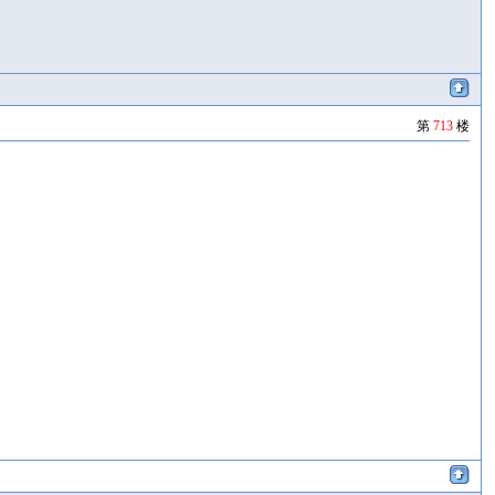
第
713
楼