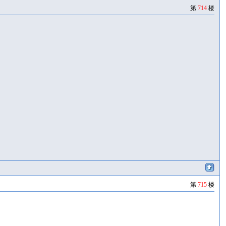
第
714
楼
第
715
楼