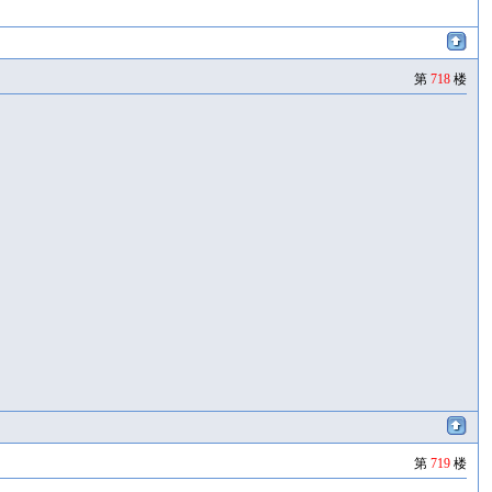
第
718
楼
第
719
楼